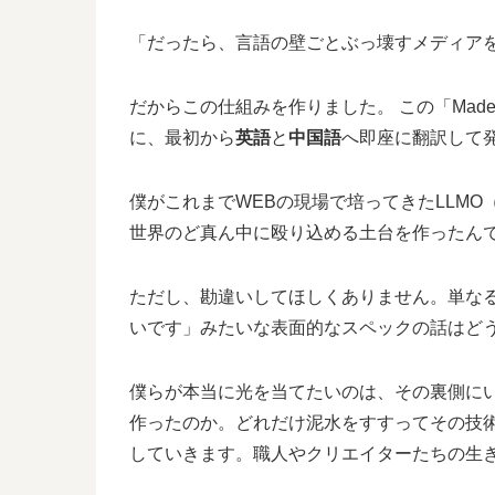
「だったら、言語の壁ごとぶっ壊すメディア
だからこの仕組みを作りました。 この「Made
に、最初から
英語
と
中国語
へ即座に翻訳して
僕がこれまでWEBの現場で培ってきたLLM
世界のど真ん中に殴り込める土台を作ったん
ただし、勘違いしてほしくありません。単な
いです」みたいな表面的なスペックの話はど
僕らが本当に光を当てたいのは、その裏側に
作ったのか。どれだけ泥水をすすってその技
していきます。職人やクリエイターたちの生