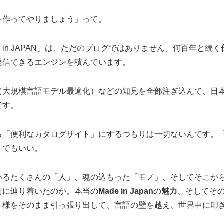
を作ってやりましょう」って。
 in JAPAN」は、ただのブログではありません。何百年と続く
発信できるエンジンを積んでいます。
O（大規模言語モデル最適化）などの知見を全部注ぎ込んで、日
です。
る「便利なカタログサイト」にするつもりは一切ないんです。
うでもいい。
いるたくさんの「人」、魂の込もった「モノ」、そしてそこから
術に辿り着いたのか。本当の
Made in Japan
の
魅力
、そしてそ
き様をそのまま引っ張り出して、言語の壁を越え、世界中に叩